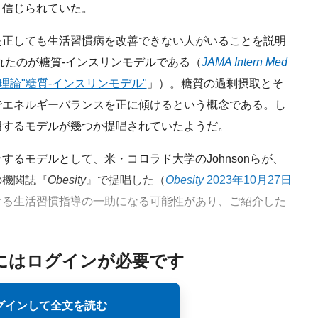
と信じられていた。
正しても生活習慣病を改善できない人がいることを説明
れたのが糖質-インスリンモデルである（
JAMA Intern Med
理論"糖質-インスリンモデル"
」）。糖質の過剰摂取とそ
でエネルギーバランスを正に傾けるという概念である。し
明するモデルが幾つか提唱されていたようだ。
るモデルとして、米・コロラド大学のJohnsonらが、
の機関誌『
Obesity
』で提唱した（
Obesity
2023年10月27日
ける生活習慣指導の一助になる可能性があり、ご紹介した
にはログインが必要です
グインして全文を読む