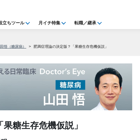
役立ちツール
月イチ特集
転職／継承
山田悟（糖尿病）
肥満症理論の決定版？「果糖生存危機仮説」
「果糖生存危機仮説」