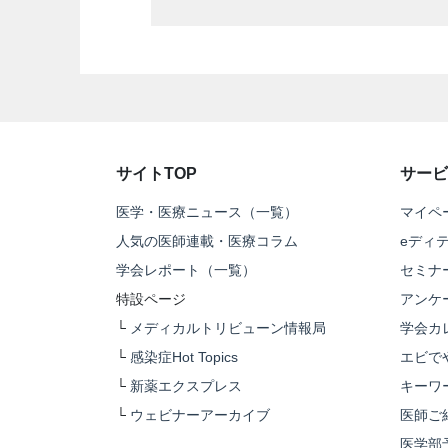
サイトTOP
サービ
医学・医療ニュース（一覧）
マイペ
人気の医師連載・医療コラム
eディ
学会レポート（一覧）
セミナ
特設ページ
アンケ
└
メディカルトリビューン情報局
学会カ
└
感染症Hot Topics
エビで
└
新薬エクスプレス
キーワ
└
ウェビナーアーカイブ
医師ご
医学部