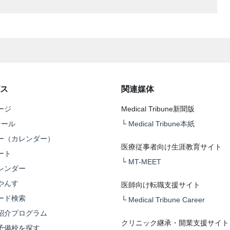
ス
関連媒体
ージ
Medical Tribune新聞版
テール
└
Medical Tribune本紙
ー（カレンダー）
医療従事者向け生涯教育サイト
ート
└
MT-MEET
レンダー
やんす
医師向け転職支援サイト
ード検索
└
Medical Tribune Career
紹介プログラム
クリニック継承・開業支援サイト
予備校を探す