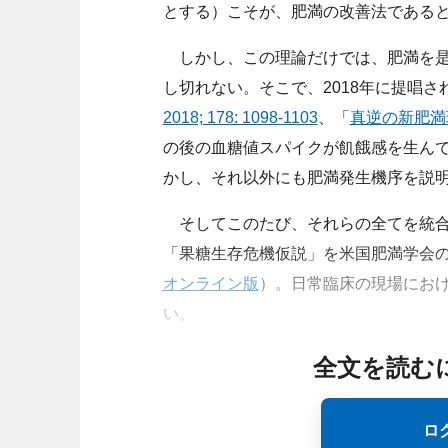
とする）こそが、肥満の改善法である
しかし、この理論だけでは、肥満を是
し切れない。そこで、2018年に提唱さ
2018; 178: 1098-1103
、「
真逆の新肥満
の後の血糖値スパイクが飢餓感を生ん
かし、それ以外にも肥満発生機序を説
そしてこのたび、それらの全てを統合す
「果糖生存危機仮説」を米国肥満学会
オンライン版
）。日常臨床の現場にお
い。
全文を読む
ロ