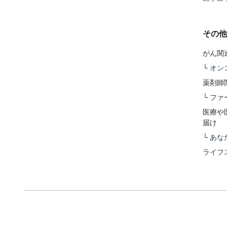
その他
がん関
└
オン
薬剤師
└
ファ
医療や
届け
└
あな
ライフ