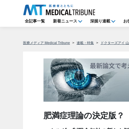
全記事一覧
新着ニュース
深掘り連載
お
医療メディア Medical Tribune
連載・特集
ドクターズアイ 
肥満症理論の決定版？