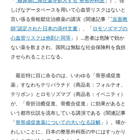
「
"糖尿病に降圧薬を処方する"整形外科医
」）、怪
しげなデータベースを用いて心血管リスクはないと
言い張る骨粗鬆症治療薬の講演（関連記事「
"反面教
師"認定された日本の添付文書
」、「
ロモソズマブの
心血管リスクは他剤と同等
」）...患者は危険で効か
ない薬を飲まされ、国民は無駄な社会保険料を負担
させられることになる。
最近特に目に余るのは、いわゆる「骨形成促進
薬」すなわちテリパラチド（商品名：フォルテオ、
テリボン）とロモソズマブ（商品名：イベニティ）
が、「骨折治癒促進、骨癒合促進」に効果があると
いう都市伝説を流布している講演である（関連記事
「
骨形成促進薬についての大いなる誤解
」）。嘆か
わしいことに、日本の整形外科医の中にはすっかり