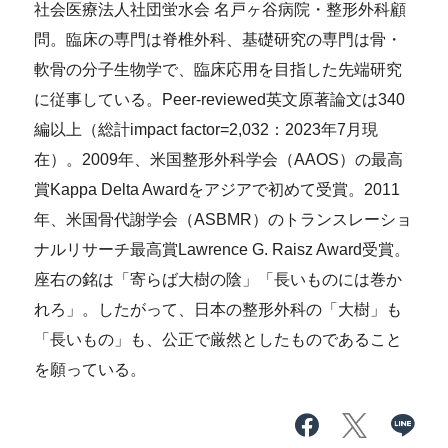
社会医療法人社団蛍水会 名戸ヶ谷病院・整形外科顧
問。臨床の専門は脊椎外科、基礎研究の専門は骨・
軟骨の分子生物学で、臨床応用を目指した先端研究
に従事している。Peer-reviewed英文原著論文は340
編以上（総計impact factor=2,032：2023年7月現
在）。2009年、米国整形外科学会（AAOS）の最高
賞Kappa Delta Awardをアジアで初めて受賞。2011
年、米国骨代謝学会（ASBMR）のトランスレーショ
ナルリサーチ最高賞Lawrence G. Raisz Award受賞。
座右の銘は「寄らば大樹の陰」「長いものには巻か
れろ」。したがって、日本の整形外科の「大樹」も
「長いもの」も、公正で厳然としたものであること
を願っている。