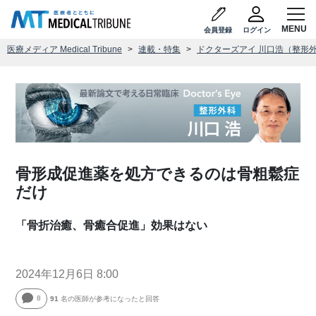
会員登録
ログイン
医療メディア Medical Tribune
連載・特集
ドクターズアイ 川口浩（整形
骨形成促進薬を処方できるのは骨粗鬆症
だけ
「骨折治癒、骨癒合促進」効果はない
2024年12月6日 8:00
8
91
名の医師が参考になったと回答