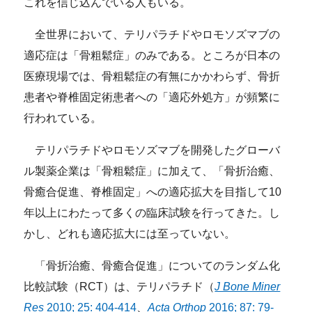
これを信じ込んでいる人もいる。
全世界において、テリパラチドやロモソズマブの
適応症は「骨粗鬆症」のみである。ところが日本の
医療現場では、骨粗鬆症の有無にかかわらず、骨折
患者や脊椎固定術患者への「適応外処方」が頻繁に
行われている。
テリパラチドやロモソズマブを開発したグローバ
ル製薬企業は「骨粗鬆症」に加えて、「骨折治癒、
骨癒合促進、脊椎固定」への適応拡大を目指して10
年以上にわたって多くの臨床試験を行ってきた。し
かし、どれも適応拡大には至っていない。
「骨折治癒、骨癒合促進」についてのランダム化
比較試験（RCT）は、テリパラチド（
J Bone Miner
Res
2010; 25: 404-414
、
Acta Orthop
2016; 87: 79-