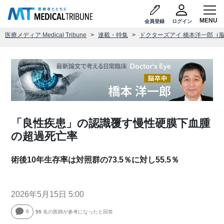
会員登録
ログイン
医療メディア Medical Tribune
連載・特集
ドクターズアイ 橋本洋一郎（
「良性疾患」の認識覆す慢性硬膜下血腫
の超過死亡率
術後10年生存率は対照群の73.5％に対し55.5％
2026年5月15日 5:00
8
55
名の医師が参考になったと回答