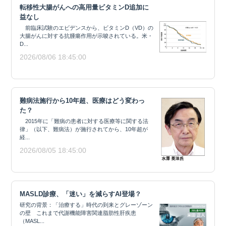
転移性大腸がんへの高用量ビタミンD追加に
益なし
前臨床試験のエビデンスから、ビタミンD（VD）の
大腸がんに対する抗腫瘍作用が示唆されている。米・
D...
2026/08/06 18:45:00
難病法施行から10年超、医療はどう変わっ
た？
2015年に「難病の患者に対する医療等に関する法
律」（以下、難病法）が施行されてから、10年超が
経...
2026/08/05 18:45:00
MASLD診療、「迷い」を減らすAI登場？
研究の背景：「治療する」時代の到来とグレーゾーン
の壁 これまで代謝機能障害関連脂肪性肝疾患
（MASL...