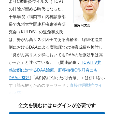
よりC型肝炎ウイルス（HCV）
の排除が望める時代になった。
千早病院（福岡市）内科診療部
長で九州大学関連肝疾患治療研
究会（KULDS）の道免和文氏
は、発がん高リスク因子である高齢者、線維化進展
例におけるDAAによる実臨床での治療成績を検討し
「発がん高リスク群においてもDAAの治療効果は高
かった」と述べている。 （関連記事：
HCV/HIV共
感染例に対するDAA治療
、
肝移植後C型肝炎にも
*
DAAは有効
）
薬剤名に付けた/は合剤、＋は併用を示
す〔読み解くためのキーワード：
直接作用型抗ウイ
ルス薬
〕
全文を読むにはログインが必要です