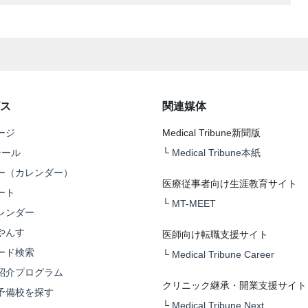
ス
関連媒体
ージ
Medical Tribune新聞版
テール
└
Medical Tribune本紙
ー（カレンダー）
医療従事者向け生涯教育サイト
ート
└
MT-MEET
レンダー
やんす
医師向け転職支援サイト
ード検索
└
Medical Tribune Career
紹介プログラム
クリニック継承・開業支援サイト
予備校を探す
└
Medical Tribune Next