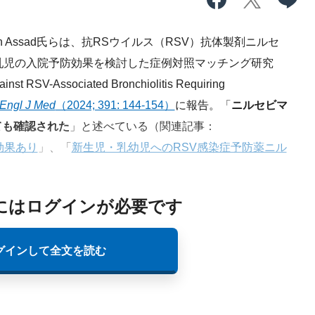
yのZein Assad氏らは、抗RSウイルス（RSV）抗体製剤ニルセ
乳児の入院予防効果を検討した症例対照マッチング研究
inst RSV-Associated Bronchiolitis Requiring
Engl J Med
（2024; 391: 144-154）
に報告。「
ニルセビマ
ても確認された
」と述べている（関連記事：
防効果あり
」、「
新生児・乳幼児へのRSV感染症予防薬ニル
にはログインが必要です
グインして全文を読む