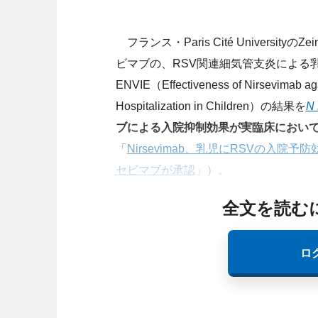
フランス・Paris Cité Universit
ビマブの、RSV関連細気管支炎による
ENVIE（Effectiveness of Nirsevimab aga
Hospitalization in Children）の結果を
N 
ブによる入院抑制効果が実臨床におい
「
Nirsevimab、乳児にRSVの入院予
セビマブが承認
」）。
全文を読む
ロ