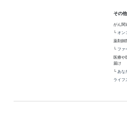
その他
がん関
└
オン
薬剤師
└
ファ
医療や
届け
└
あな
ライフ