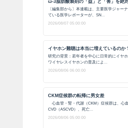
ω-3脂肪酸製剤の「益」と「害」を絶
〔編集部から〕本連載は、主要医学ジャーナ
ている医学レポーターが、SN...
2026/08/07 05:00:00
イヤホン難聴は本当に増えているのか
研究の背景：若年者を中心に日常的にイヤホ
ワイヤレスイヤホンの普及によ...
2026/08/06 06:00:00
CKM症候群の転帰に男女差
心血管・腎・代謝（CKM）症候群は、心血
CVD（ASCVD）、死亡...
2026/08/06 05:00:00