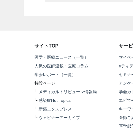
サイトTOP
サービ
医学・医療ニュース（一覧）
マイペ
人気の医師連載・医療コラム
eディ
学会レポート（一覧）
セミナ
特設ページ
アンケ
└
メディカルトリビューン情報局
学会カ
└
感染症Hot Topics
エビで
└
新薬エクスプレス
キーワ
└
ウェビナーアーカイブ
医師ご
医学部