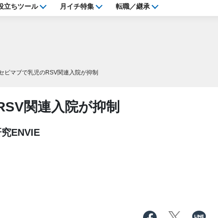
役立ちツール
月イチ特集
転職／継承
セビマブで乳児のRSV関連入院が抑制
RSV関連入院が抑制
ENVIE