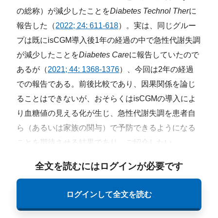
の総称）が減少したことを
Diabetes Technol Ther
に
報告した（
2022; 24: 611-618
）。実は、同じグルー
プは既にisCGM導入後1年の経過の中で急性代謝失調
が減少したことを
Diabetes Care
に報告していたので
あるが（
2021; 44: 1368-1376
）、今回は2年の経過
での報告である。前後比較であり、因果関係を論じ
ることはできないが、おそらくはisCGMの導入によ
り血糖値の見える化が生じ、急性代謝失調を患者自
ら（あるいは家族の関与）で予防できるようになる
ことを期待させる結果であり、ご紹介したい。
全文を読むにはログインが必要です
ログインして全文を読む