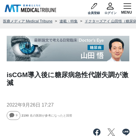
会員登録
ログイン
医療メディア Medical Tribune
連載・特集
ドクターズアイ 山田悟（糖尿
isCGM導入後に糖尿病急性代謝失調が激
減
2022年9月26日 17:27
9
2190
名の医師が参考になったと回答