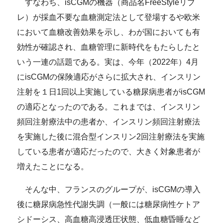
すなわち、isCGMの機器（商品名FreeStyleリブ
レ）が採血不要な血糖測定法として登場するや欧米
において血糖改善効果を示し、わが国においても有
効性が確認され、血糖管理に新時代をもたらしたと
いう一連の話題である。実は、今年（2022年）4月
にisCGMの保険適応がさらに拡大され、インスリン
注射を１日1回以上実施している糖尿病患者がisCGM
の適応となったのである。これまでは、インスリン
頻回注射療法中の患者か、インスリン頻回注射療法
を実施した後に混合型インスリン2回注射療法を実施
している患者が適応だったので、大きく対象患者が
増えたことになる。
そんな中、フランスのグループが、isCGMの導入
後に糖尿病急性代謝失調（一般には糖尿病性ケトア
シドーシス、高血糖高浸透圧状態、低血糖昏睡など