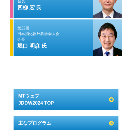
会長
四柳 宏 氏
第22回
日本消化器外科学会大会
会長
堀口 明彦 氏
MTウェブ
JDDW2024 TOP
主なプログラム