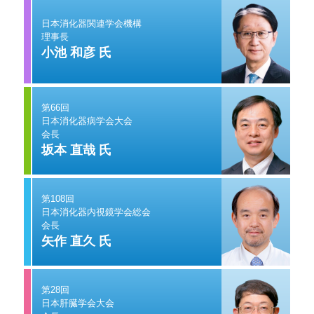
日本消化器関連学会機構
理事長
小池 和彦 氏
第66回
日本消化器病学会大会
会長
坂本 直哉 氏
第108回
日本消化器内視鏡学会総会
会長
矢作 直久 氏
第28回
日本肝臓学会大会